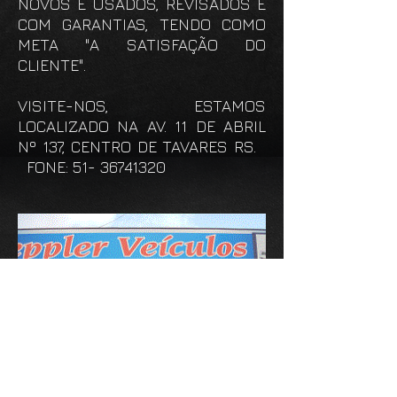
NOVOS E USADOS, REVISADOS E
COM GARANTIAS, TENDO COMO
META "A SATISFAÇÃO DO
CLIENTE".
VISITE-NOS, ESTAMOS
LOCALIZADO NA AV. 11 DE ABRIL
Nº 137, CENTRO DE TAVARES RS.
FONE:
51- 36741320