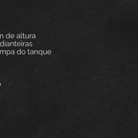
 de altura
dianteiras
ampa do tanque
o